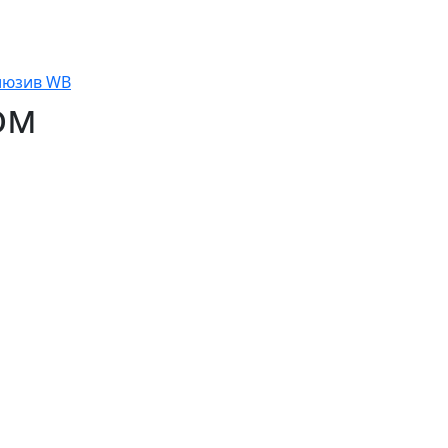
люзив WB
ом